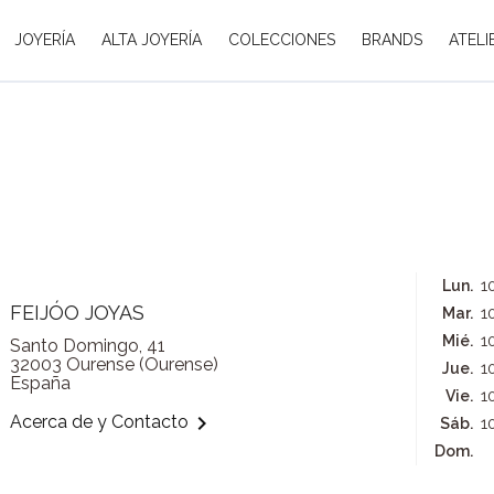
JOYERÍA
ALTA JOYERÍA
COLECCIONES
BRANDS
ATELI
1
Lun.
FEIJÓO JOYAS
1
Mar.
1
Mié.
Santo Domingo, 41
32003 Ourense (Ourense)
1
Jue.
España
1
Vie.

Acerca de y Contacto
1
Sáb.
Dom.