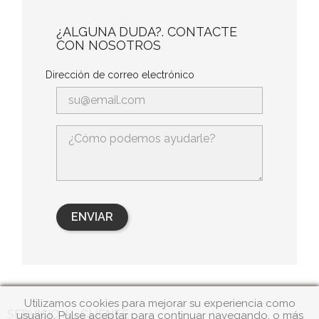
¿ALGUNA DUDA?. CONTACTE
CON NOSOTROS
Dirección de correo electrónico
Utilizamos cookies para mejorar su experiencia como

SERVICIO AL CLIENTE
usuario. Pulse aceptar para continuar navegando, o más