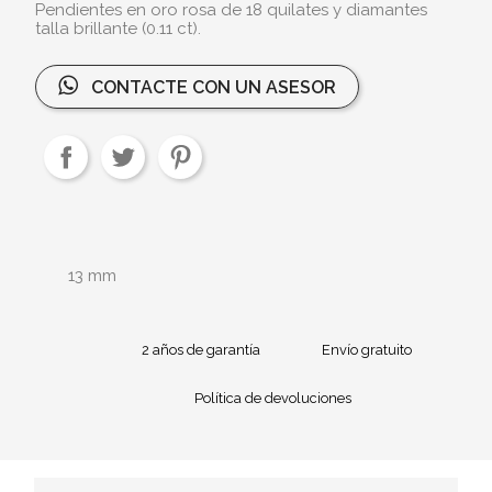
Pendientes en oro rosa de 18 quilates y diamantes
talla brillante (0.11 ct).
CONTACTE CON UN ASESOR
13 mm
2 años de garantía
Envío gratuito
Política de devoluciones