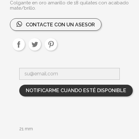
Colgante en oro amarillo de 18 quilates con acabado
mate/brillo.
CONTACTE CON UN ASESOR
NOTIFICARME CUANDO ESTÉ DISPONIBLE
21 mm