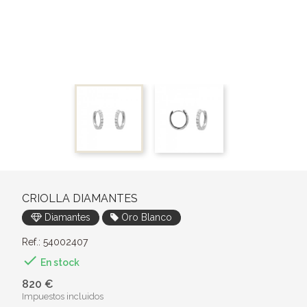
CRIOLLA DIAMANTES
Diamantes
Oro Blanco
Ref.: 54002407

En stock
820 €
Impuestos incluidos