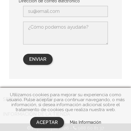
Dirección de correo electrónico
Utilizamos cookies para mejorar su experiencia como

SERVICIO AL CLIENTE
usuario. Pulse aceptar para continuar navegando, o más
información, si desea información adicional sobre el
tratamiento de cookies que realiza nuestra web.
INFORMACIÓN DE LA TIENDA
ACEPTAR
Más Información
© Feijóo Joyas 2026 -
988 60 81 37