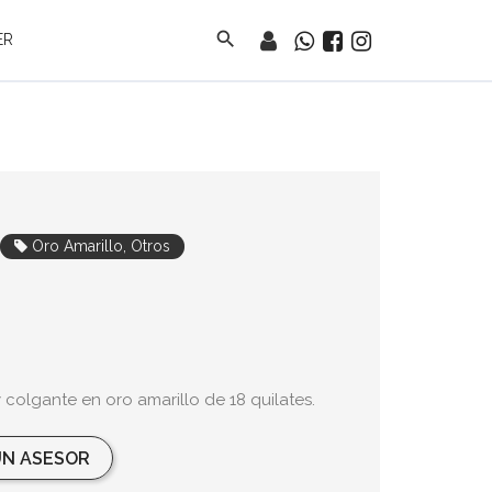
search
ER
Oro Amarillo, Otros
colgante en oro amarillo de 18 quilates.
N ASESOR