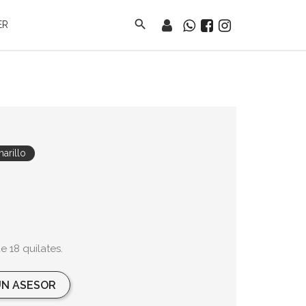
search
ER
arillo
 18 quilates.
N ASESOR