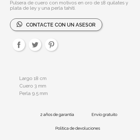
Pulsera de cuero con motivos en oro de 18 quilates y
plata de ley y una perla tahití.
CONTACTE CON UN ASESOR
Largo 18 cm
Cuero 3 mm
Perla 9.5 mm
2 años de garantía
Envío gratuito
Política de devoluciones