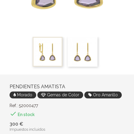
PENDIENTES AMATISTA
Morado
Gemas de Color
Oro Amarillo
Ref.: 52000477

En stock
300 €
Impuestos incluidos