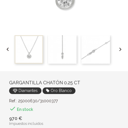


GARGANTILLA CHATÓN 0.25 CT
Diamantes
Oro Blanco
Ref.: 25000630/31000377

En stock
970 €
Impuestos incluidos