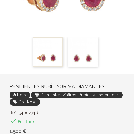
PENDIENTES RUBÍ LÁGRIMA DIAMANTES
Rojo
Diamantes, Zafiros, Rubíes y Esmeraldas
Oro Rosa
Ref.: 54002746

En stock
1.500 €