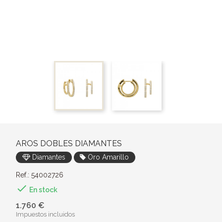
AROS DOBLES DIAMANTES
Diamantes
Oro Amarillo
Ref.: 54002726

En stock
1.760 €
Impuestos incluidos