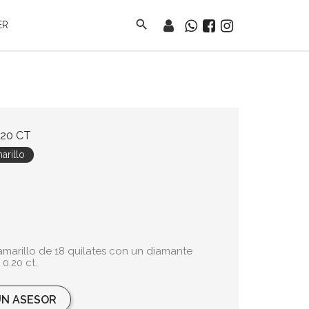
search
ER
20 CT
arillo
o amarillo de 18 quilates con un diamante
 0.20 ct.
N ASESOR