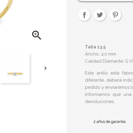

Talla 13.5
Ancho: 4.0 mm
Calidad Diamante: G V

Este anillo está fabr
diferente, deberá indi
pedido y enviaremos la 
informamos que una
devoluciones.
2 años de garantía