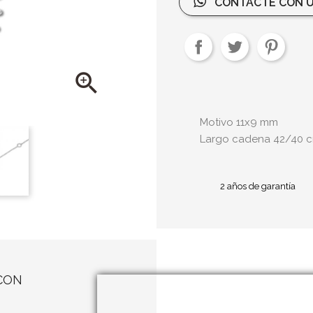
CONTACTE CON U

Motivo 11x9 mm
Largo cadena 42/40 
2 años de garantía
CON