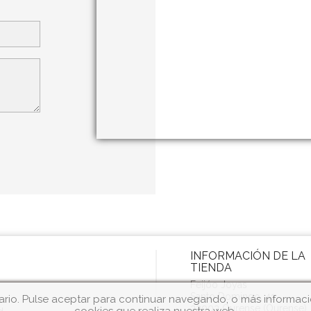
INFORMACIÓN DE LA
TIENDA
Feijóo Joyas
Santo Domingo, 41
rio. Pulse aceptar para continuar navegando, o más informació
32003 Ourense (Ourense)