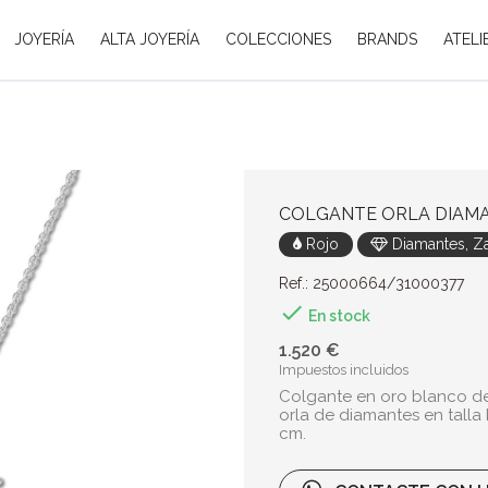
JOYERÍA
ALTA JOYERÍA
COLECCIONES
BRANDS
ATELI
COLGANTE ORLA DIAMA
Rojo
Diamantes, Za
Ref.: 25000664/31000377

En stock
1.520 €
Impuestos incluidos
Colgante en oro blanco de 1
orla de diamantes en talla 
cm.