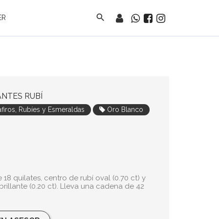
search
ER
NTES RUBÍ
firos, Rubíes y Esmeraldas
Oro Blanco
8 quilates, centro de rubí oval (0.70 ct) y
brillante (0.20 ct). Lleva una cadena de 42