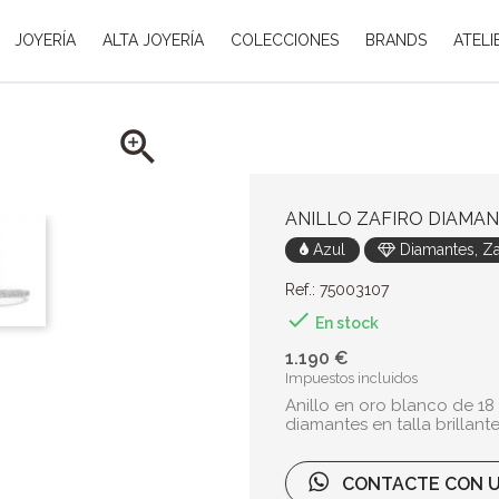
JOYERÍA
ALTA JOYERÍA
COLECCIONES
BRANDS
ATELI

ANILLO ZAFIRO DIAMA
Azul
Diamantes, Za
Ref.: 75003107

En stock
1.190 €
Impuestos incluidos
Anillo en oro blanco de 18 
diamantes en talla brillante 
CONTACTE CON U