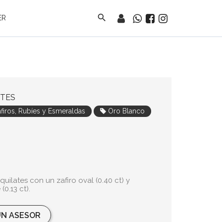
search
ER
NTES
firos, Rubíes y Esmeraldas
Oro Blanco
quilates con un zafiro oval (0.40 ct) y
(0.13 ct).
N ASESOR