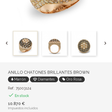


ANILLO CHATONES BRILLANTES BROWN
Marrón
Diamantes
Oro Rosa
Ref.: 75003124

En stock
10.870 €
Impuestos incluidos