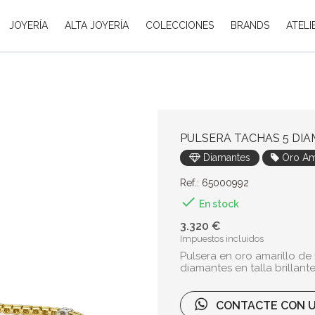
JOYERÍA
ALTA JOYERÍA
COLECCIONES
BRANDS
ATELI
PULSERA TACHAS 5 DI
Diamantes
Oro Ama
Ref.: 65000992

En stock
3.320 €
Impuestos incluidos
Pulsera en oro amarillo de
diamantes en talla brillante 
CONTACTE CON U