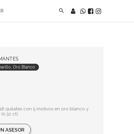
search
ER
AMANTES
rillo, Oro Blanco
 18 quilates con 5 motivos en oro blanco y
(0.32 ct).
N ASESOR