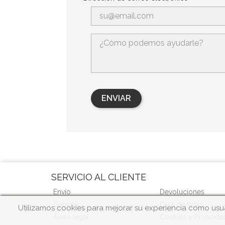
SERVICIO AL CLIENTE
Envío
Devoluciones
Garantía
Guía de tallas
Utilizamos cookies para mejorar su experiencia como usua
Aviso legal
Cookies y Privacida