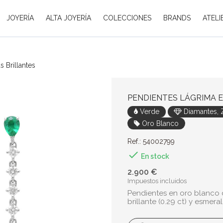
JOYERÍA
ALTA JOYERÍA
COLECCIONES
BRANDS
ATELI
 Brillantes
PENDIENTES LÁGRIMA 
Verde
Diamantes, Z
Oro Blanco
Ref.: 54002799

En stock
2.900 €
Impuestos incluidos
Pendientes en oro blanco d
brillante (0.29 ct) y esmeral