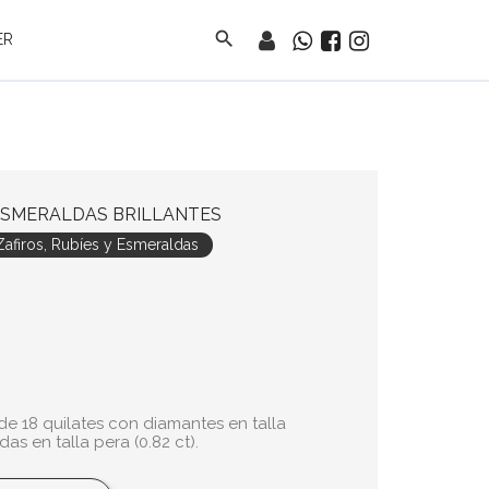
search
ER
ESMERALDAS BRILLANTES
afiros, Rubíes y Esmeraldas
e 18 quilates con diamantes en talla
das en talla pera (0.82 ct).