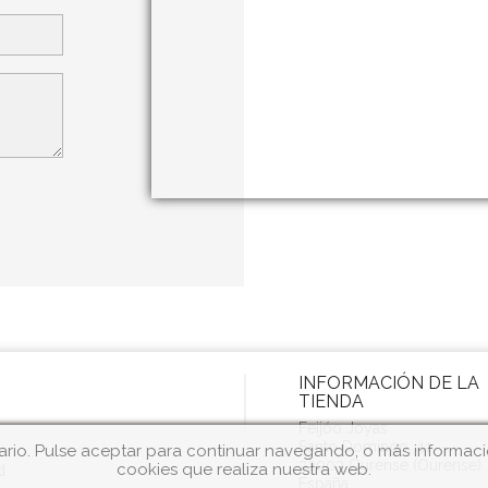
INFORMACIÓN DE LA
TIENDA
Feijóo Joyas
Santo Domingo, 41
rio. Pulse aceptar para continuar navegando, o más informació
32003 Ourense (Ourense)
cookies que realiza nuestra web.
d
España