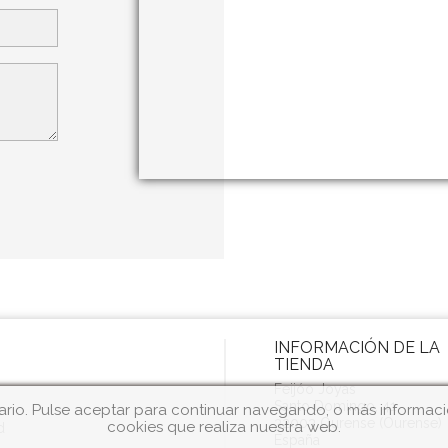
INFORMACIÓN DE LA
TIENDA
Feijóo Joyas
Santo Domingo, 41
rio. Pulse aceptar para continuar navegando, o más informació
32003 Ourense (Ourense)
cookies que realiza nuestra web.
d
España