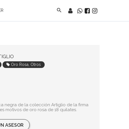
search
ER
IGLIO
Oro Rosa, Otros
a negra de la colección Artiglio de la firma
es motivos de oro rosa de 18 quilates.
N ASESOR