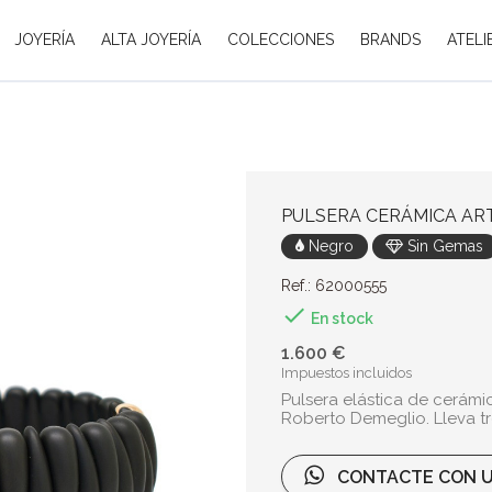
JOYERÍA
ALTA JOYERÍA
COLECCIONES
BRANDS
ATELI
PULSERA CERÁMICA ART
Negro
Sin Gemas
Ref.: 62000555

En stock
1.600 €
Impuestos incluidos
Pulsera elástica de cerámic
Roberto Demeglio. Lleva tr
CONTACTE CON U