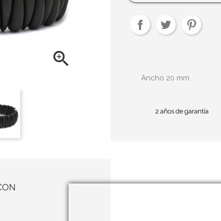

Ancho 20 mm
2 años de garantía
CON