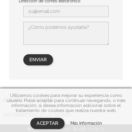
Dirección de correo electrónico
Utilizamos cookies para mejorar su experiencia como

SERVICIO AL CLIENTE
usuario. Pulse aceptar para continuar navegando, o más
información, si desea información adicional sobre el
tratamiento de cookies que realiza nuestra web.
INFORMACIÓN DE LA TIENDA
ACEPTAR
Más Información
© Feijóo Joyas 2026 -
988 60 81 37