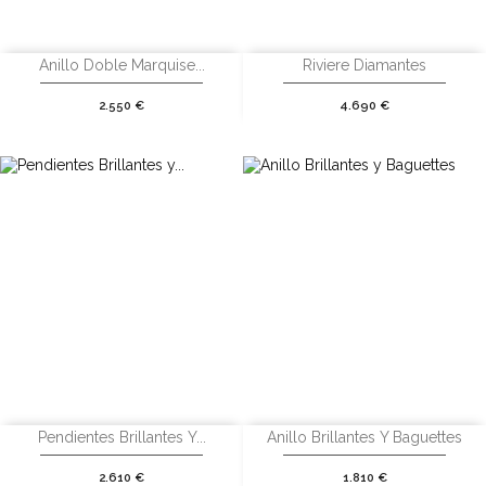
Anillo Doble Marquise...
Riviere Diamantes
Precio
Precio
2.550 €
4.690 €
Pendientes Brillantes Y...
Anillo Brillantes Y Baguettes
Precio
Precio
2.610 €
1.810 €