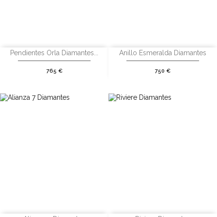
Pendientes Orla Diamantes...
Anillo Esmeralda Diamantes
Precio
Precio
765 €
750 €