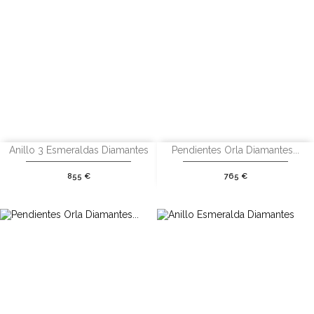
Anillo 3 Esmeraldas Diamantes
Pendientes Orla Diamantes...
Precio
Precio
855 €
765 €