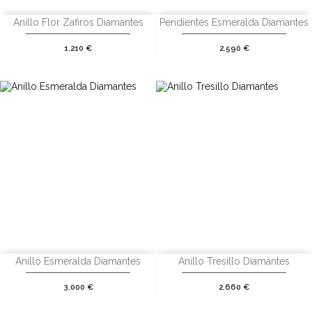
Anillo Flor Zafiros Diamantes
Pendientes Esmeralda Diamantes
Precio
Precio
1.210 €
2.590 €
Anillo Esmeralda Diamantes
Anillo Tresillo Diamantes
Precio
Precio
3.000 €
2.660 €