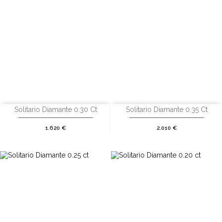
Solitario Diamante 0.30 Ct
Solitario Diamante 0.35 Ct
Precio
Precio
1.620 €
2.010 €