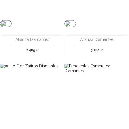
Alianza Diamantes
Alianza Diamantes
Precio
Precio
2.485 €
3.780 €