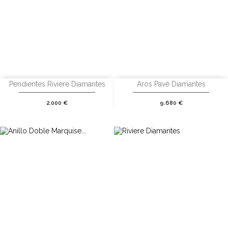
Pendientes Riviere Diamantes
Aros Pavé Diamantes
Precio
Precio
2.000 €
9.680 €