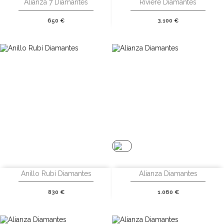
Alianza 7 Diamantes
Riviere Diamantes
Precio
Precio
650 €
3.100 €
Anillo Rubí Diamantes
Alianza Diamantes
Precio
Precio
830 €
1.060 €