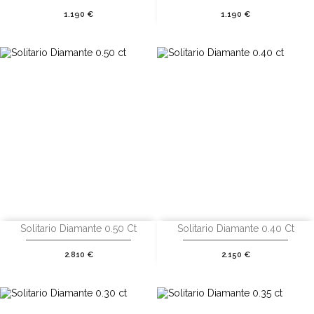
Precio
Precio
1.190 €
1.190 €
Solitario Diamante 0.50 Ct
Solitario Diamante 0.40 Ct
Precio
Precio
2.810 €
2.150 €