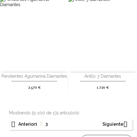
Pendientes Agumarina Diamantes
Anillo 3 Diamantes
Precio
Precio
2.570 €
1.720 €
Mostrando 51-100 de 131 artículo(s)
2


1
3
Anterior
Siguiente