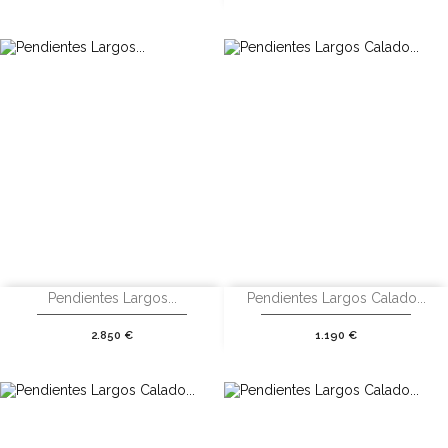
Pendientes Largos...
Pendientes Largos Calado...
Precio
Precio
2.850 €
1.190 €