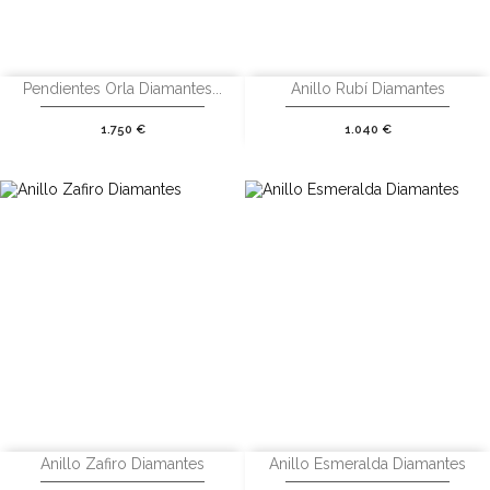
Pendientes Orla Diamantes...
Anillo Rubí Diamantes
Precio
Precio
1.750 €
1.040 €
Anillo Zafiro Diamantes
Anillo Esmeralda Diamantes