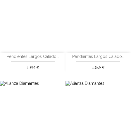
Pendientes Largos Calado...
Pendientes Largos Calado...
Precio
Precio
1.180 €
1.350 €